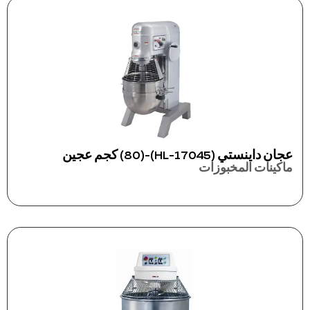
عجان داينستي (17045-HL)-(80) كجم عجين
ماكينات المخبوزات