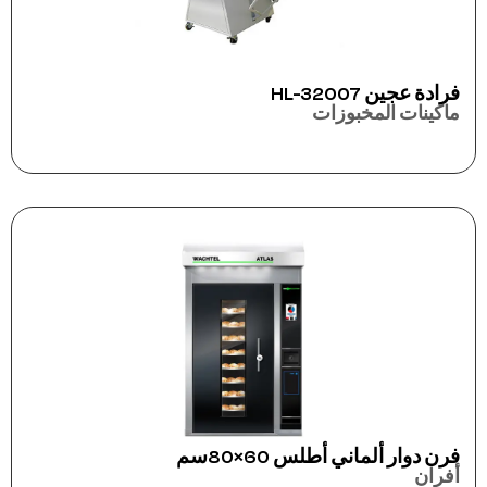
فرادة عجين HL-32007
ماكينات المخبوزات
فرن دوار ألماني أطلس 60×80سم
أفران