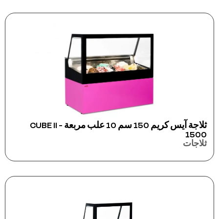
ثلاجة آيس كريم 150 سم 10 علب مربعة - CUBE II
1500
ثلاجات