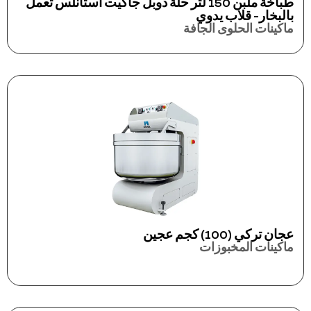
طباخة ملبن 150 لتر حلة دوبل جاكيت استانلس تعمل
بالبخار- قلاب يدوي
ماكينات الحلوى الجافة
عجان تركي (100) كجم عجين
ماكينات المخبوزات