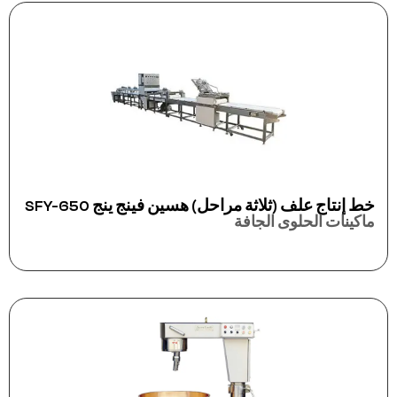
خط إنتاج علف (ثلاثة مراحل) هسين فينج ينج SFY-650
ماكينات الحلوى الجافة