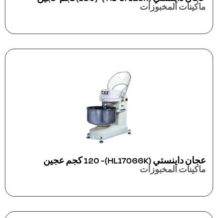
ماكينات المخبوزات
عجان داينستي (HL17066K)- 120 كجم عجين
ماكينات المخبوزات