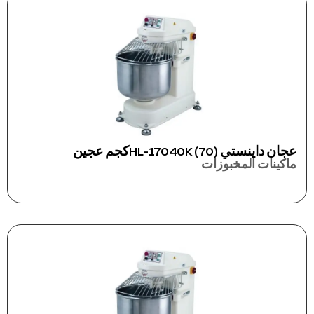
عجان داينستي HL-17040K (70)كجم عجين
ماكينات المخبوزات