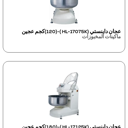
عجان داينستي (HL-17075K )-(120)كجم عجين
ماكينات المخبوزات
عجان داينستي (HL-17125K )-(180)كجم عجين