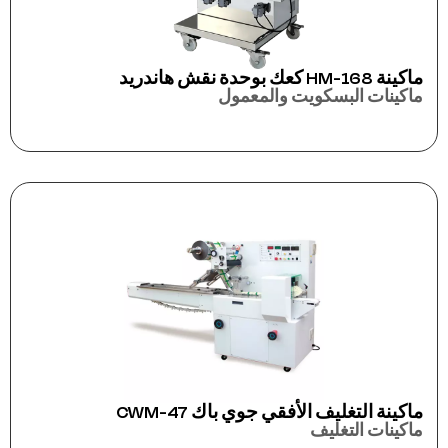
ماكينة HM-168 كعك بوحدة نقش هاندريد
ماكينات البسكويت والمعمول
ماكينة التغليف الأفقي جوي باك CWM-47
ماكينات التغليف