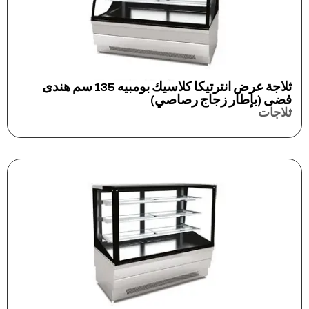
ثلاجة عرض انترتيكا كلاسيك بومبيه 135 سم هندى
فضى (بإطار زجاج رصاصي)
ثلاجات