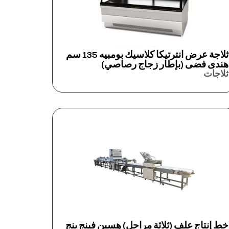
ثلاجة عرض انترتيكا كلاسيك بومبيه 135 سم
هندى فضى (بإطار زجاج رصاصي)
ثلاجات
خط إنتاج علف (ثلاثة مراحل) هسين فينج ينج