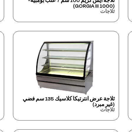
ثلاجة آيس كريم 100 سم 7 علب بومبيه-
(GORGIA III 1000)
ثلاجات
ثلاجة عرض انترتيكا كلاسيك 135 سم فضي
(غير مبرد)
ثلاجات