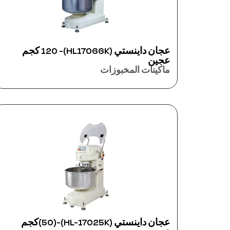
عجان داينستي (HL17066K)- 120 كجم
عجين
ماكينات المخبوزات
عجان داينستي (HL-17025K)-(50)كجم