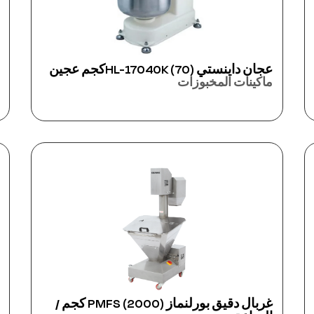
عجان داينستي HL-17040K (70)كجم عجين
ماكينات المخبوزات
غربال دقيق بورلنماز PMFS (2000) كجم /