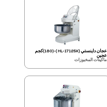
عجان داينستي (HL-17125K )-(180)كجم
عجين
ماكينات المخبوزات