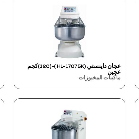
عجان داينستي (HL-17075K )-(120)كجم
عجين
ماكينات المخبوزات