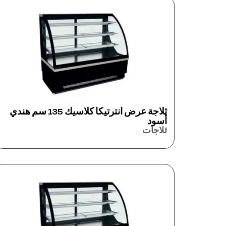
ثلاجة عرض انترتيكا كلاسيك 135 سم هندي
أسود
ثلاجات