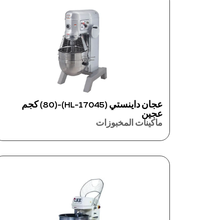
عجان داينستي (17045-HL)-(80) كجم
عجين
ماكينات المخبوزات