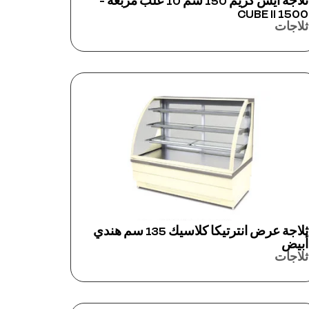
ثلاجة آيس كريم 150 سم 10 علب مربعة -
CUBE II 1500
ثلاجات
ثلاجة عرض انترتيكا كلاسيك 135 سم هندي
أبيض
ثلاجات