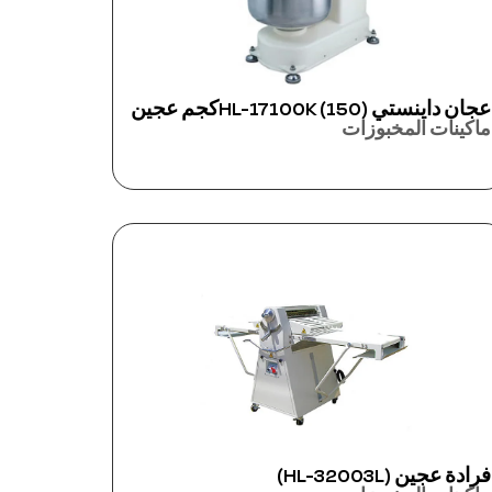
عجان داينستي HL-17100K (150)كجم عجين
ماكينات المخبوزات
فرادة عجين (HL-32003L)