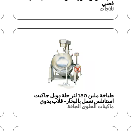
فضي
ثلاجات
طباخة ملبن 150 لتر حلة دوبل جاكيت
استانلس تعمل بالبخار- قلاب يدوي
ماكينات الحلوى الجافة