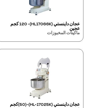
عجان داينستي (HL17066K)- 120 كجم
عجين
ماكينات المخبوزات
عجان داينستي (HL-17025K)-(50)كجم