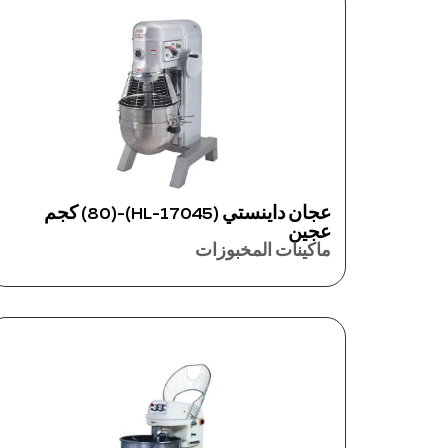
عجان داينستي (17045-HL)-(80) كجم
عجين
ماكينات المخبوزات