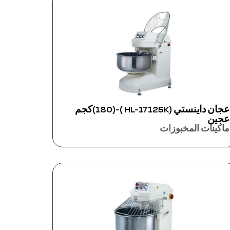
عجان داينستي (HL-17125K )-(180)كجم
عجين
ماكينات المخبوزات