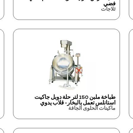
فضي
ثلاجات
طباخة ملبن 150 لتر حلة دوبل جاكيت
استانلس تعمل بالبخار- قلاب يدوي
ماكينات الحلوى الجافة