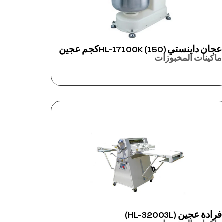
عجان داينستي HL-17100K (150)كجم عجين
ماكينات المخبوزات
فرادة عجين (HL-32003L)