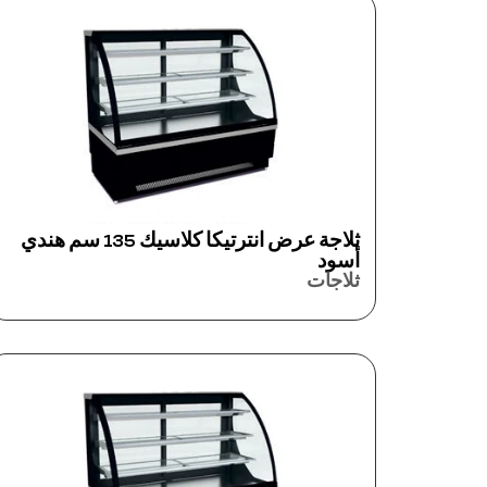
ثلاجة عرض انترتيكا كلاسيك 135 سم هندي
أسود
ثلاجات