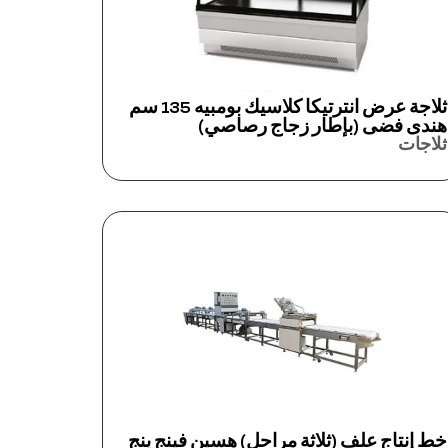
ثلاجة عرض انترتيكا كلاسيك بومبيه 135 سم
هندى فضى (بإطار زجاج رصاصي)
ثلاجات
خط إنتاج علف (ثلاثة مراحل) هسين فينج ينج