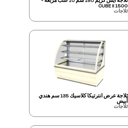
ثلاجة آيس كريم 150 سم 10 علب مربعة -
CUBE II 1500
ثلاجات
ثلاجة عرض انترتيكا كلاسيك 135 سم هندي
أبيض
ثلاجات