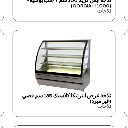
ثلاجة آيس كريم 100 سم 7 علب بومبيه-
(GORGIA III 1000)
ثلاجات
ثلاجة عرض انترتيكا كلاسيك 135 سم فضي
(غير مبرد)
ثلاجات