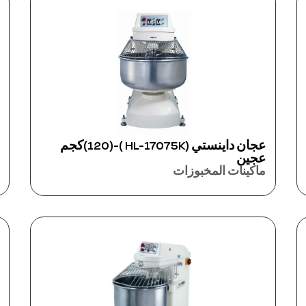
عجان داينستي (HL-17075K )-(120)كجم
عجين
ماكينات المخبوزات