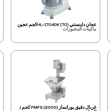
عجان داينستي HL-17040K (70)كجم عجين
ماكينات المخبوزات
غربال دقيق بورلنماز PMFS (2000) كجم /