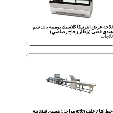
ثلاجة عرض انترتيكا كلاسيك بومبيه 135 سم
هندى فضى (بإطار زجاج رصاصي)
ثلاجات
خط إنتاج علف (ثلاثة مراحل) هسين فينج ينج