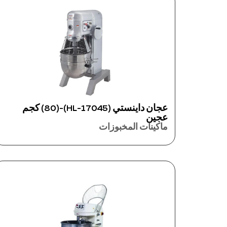
عجان داينستي (17045-HL)-(80) كجم
عجين
ماكينات المخبوزات