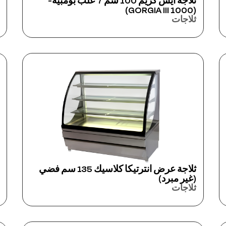
ثلاجة آيس كريم 100 سم 7 علب بومبيه-
(GORGIA III 1000)
ثلاجات
ثلاجة عرض انترتيكا كلاسيك 135 سم فضي
(غير مبرد)
ثلاجات