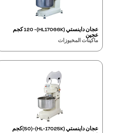
عجان داينستي (HL17066K)- 120 كجم
عجين
ماكينات المخبوزات
عجان داينستي (HL-17025K)-(50)كجم