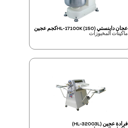
عجان داينستي HL-17100K (150)كجم عجين
ماكينات المخبوزات
فرادة عجين (HL-32003L)