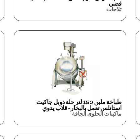
فضي
ثلاجات
طباخة ملبن 150 لتر حلة دوبل جاكيت
استانلس تعمل بالبخار- قلاب يدوي
ماكينات الحلوى الجافة