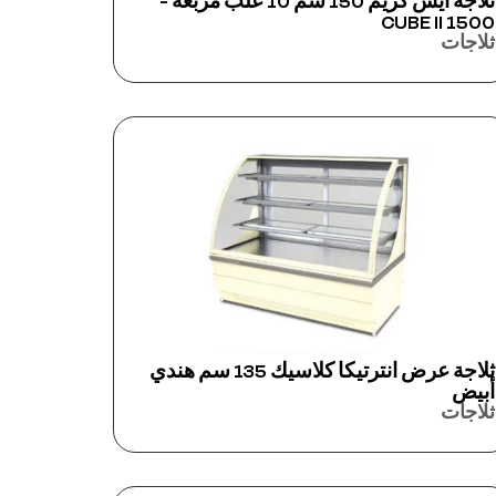
ثلاجة آيس كريم 150 سم 10 علب مربعة -
CUBE II 1500
ثلاجات
ثلاجة عرض انترتيكا كلاسيك 135 سم هندي
أبيض
ثلاجات