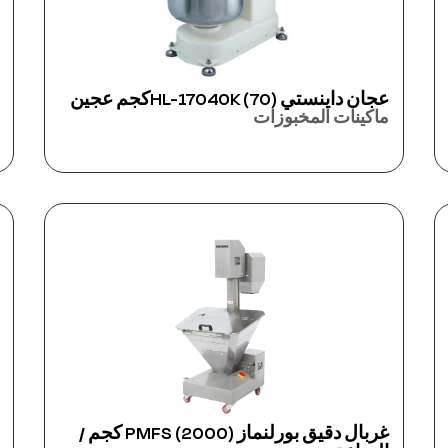
عجان داينستي HL-17040K (70)كجم عجين
ماكينات المخبوزات
غربال دقيق بورلنماز PMFS (2000) كجم /