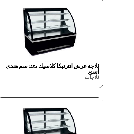
ثلاجة عرض انترتيكا كلاسيك 135 سم هندي
أسود
ثلاجات