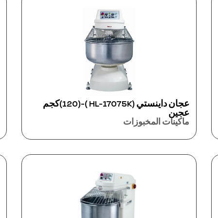
عجان داينستي (HL-17075K )-(120)كجم
عجين
ماكينات المخبوزات