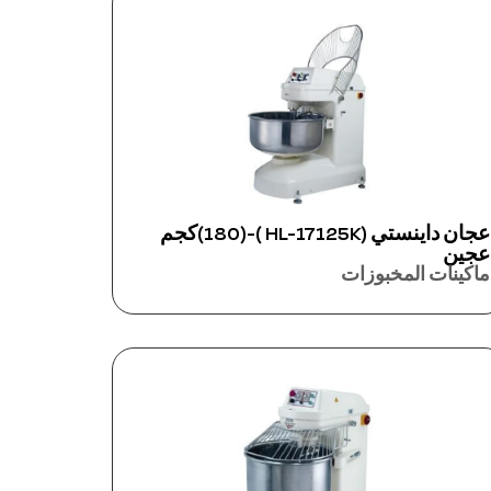
عجان داينستي (HL-17125K )-(180)كجم
عجين
ماكينات المخبوزات