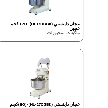
عجان داينستي (HL17066K)- 120 كجم
عجين
ماكينات المخبوزات
عجان داينستي (HL-17025K)-(50)كجم