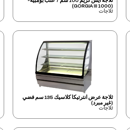
ثلاجة آيس كريم 100 سم 7 علب بومبيه-
(GORGIA III 1000)
ثلاجات
ثلاجة عرض انترتيكا كلاسيك 135 سم فضي
(غير مبرد)
ثلاجات