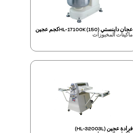
عجان داينستي HL-17100K (150)كجم عجين
ماكينات المخبوزات
فرادة عجين (HL-32003L)