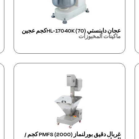
عجان داينستي HL-17040K (70)كجم عجين
ماكينات المخبوزات
غربال دقيق بورلنماز PMFS (2000) كجم /