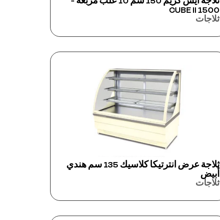
ثلاجة آيس كريم 150 سم 10 علب مربعة -
CUBE II 1500
ثلاجات
ثلاجة عرض انترتيكا كلاسيك 135 سم هندي
أبيض
ثلاجات