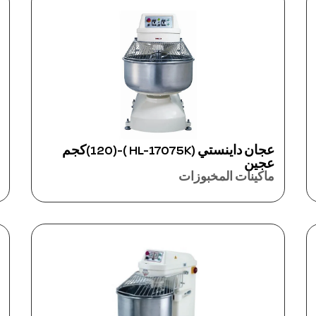
عجان داينستي (HL-17075K )-(120)كجم
عجين
ماكينات المخبوزات