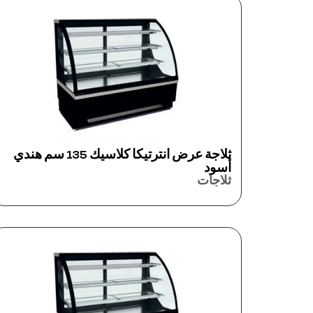
ثلاجة عرض انترتيكا كلاسيك 135 سم هندي
أسود
ثلاجات