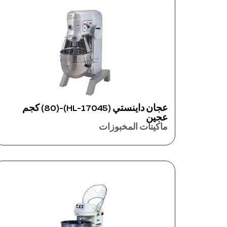
عجان داينستي (17045-HL)-(80) كجم
عجين
ماكينات المخبوزات