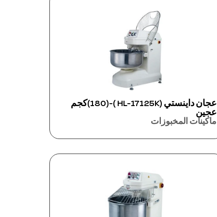
عجان داينستي (HL-17125K )-(180)كجم
عجين
ماكينات المخبوزات