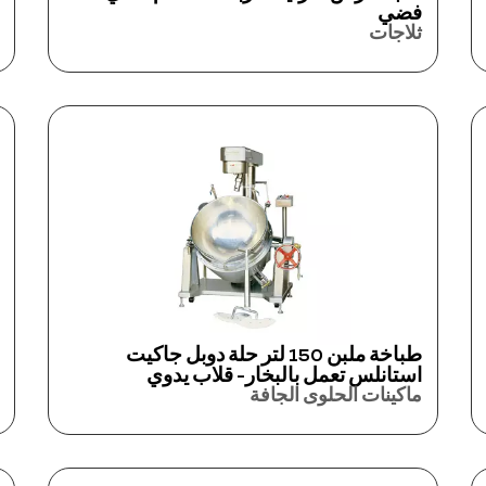
فضي
ثلاجات
طباخة ملبن 150 لتر حلة دوبل جاكيت
استانلس تعمل بالبخار- قلاب يدوي
ماكينات الحلوى الجافة