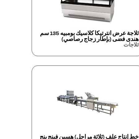
ثلاجة عرض انترتيكا كلاسيك بومبيه 135 سم
هندى فضى (بإطار زجاج رصاصي)
ثلاجات
خط إنتاج علف (ثلاثة مراحل) هسين فينج ينج