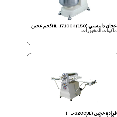
عجان داينستي HL-17100K (150)كجم عجين
ماكينات المخبوزات
فرادة عجين (HL-32003L)