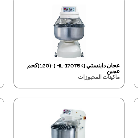
عجان داينستي (HL-17075K )-(120)كجم
عجين
ماكينات المخبوزات