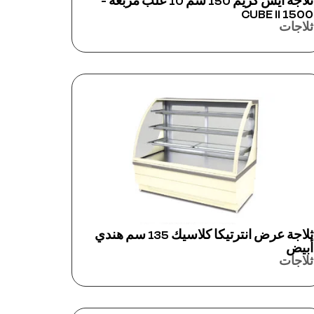
ثلاجة آيس كريم 150 سم 10 علب مربعة -
CUBE II 1500
ثلاجات
ثلاجة عرض انترتيكا كلاسيك 135 سم هندي
أبيض
ثلاجات