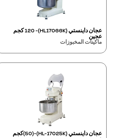
عجان داينستي (HL17066K)- 120 كجم
عجين
ماكينات المخبوزات
عجان داينستي (HL-17025K)-(50)كجم