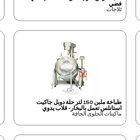
فضي
ثلاجات
طباخة ملبن 150 لتر حلة دوبل جاكيت
استانلس تعمل بالبخار- قلاب يدوي
ماكينات الحلوى الجافة