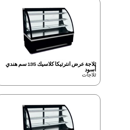
ثلاجة عرض انترتيكا كلاسيك 135 سم هندي
أسود
ثلاجات