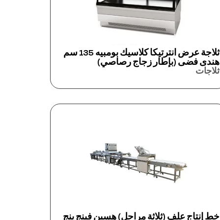
ثلاجة عرض انترتيكا كلاسيك بومبيه 135 سم
هندى فضى (بإطار زجاج رصاصي)
ثلاجات
خط إنتاج علف (ثلاثة مراحل) هسين فينج ينج