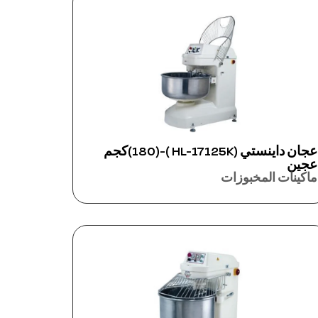
عجان داينستي (HL-17125K )-(180)كجم
عجين
ماكينات المخبوزات