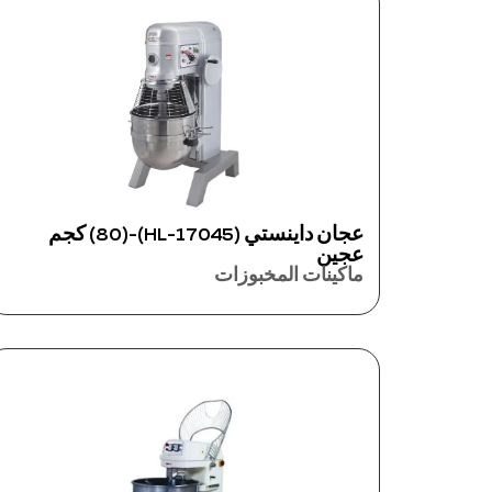
عجان داينستي (17045-HL)-(80) كجم
عجين
ماكينات المخبوزات