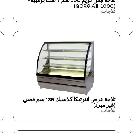
ثلاجة آيس كريم 100 سم 7 علب بومبيه-
(GORGIA III 1000)
ثلاجات
ثلاجة عرض انترتيكا كلاسيك 135 سم فضي
(غير مبرد)
ثلاجات