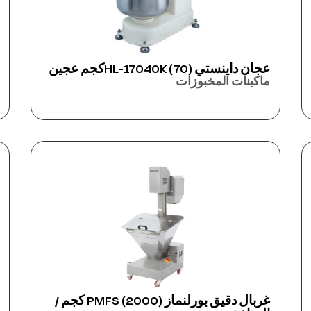
عجان داينستي HL-17040K (70)كجم عجين
ماكينات المخبوزات
غربال دقيق بورلنماز PMFS (2000) كجم /