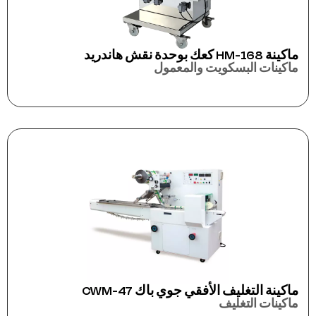
ماكينة HM-168 كعك بوحدة نقش هاندريد
ماكينات البسكويت والمعمول
ماكينة التغليف الأفقي جوي باك CWM-47
ماكينات التغليف