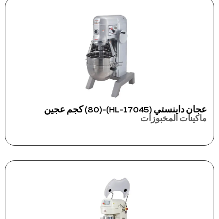
عجان داينستي (17045-HL)-(80) كجم عجين
ماكينات المخبوزات