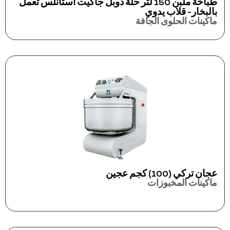
طباخة ملبن 150 لتر حلة دوبل جاكيت استانلس تعمل
بالبخار- قلاب يدوي
ماكينات الحلوى الجافة
عجان تركي (100) كجم عجين
ماكينات المخبوزات