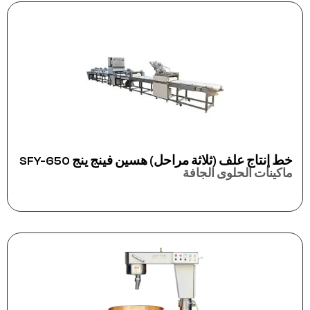
خط إنتاج علف (ثلاثة مراحل) هسين فينج ينج SFY-650
ماكينات الحلوى الجافة