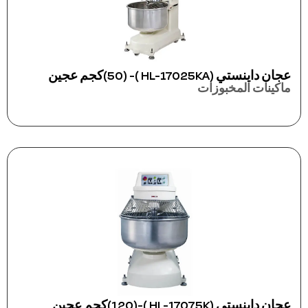
عجان داينستي (HL-17025KA )- (50)كجم عجين
ماكينات المخبوزات
عجان داينستي (HL-17075K )-(120)كجم عجين