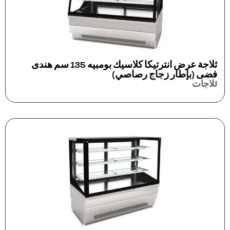
ثلاجة عرض انترتيكا كلاسيك بومبيه 135 سم هندى
فضى (بإطار زجاج رصاصي)
ثلاجات