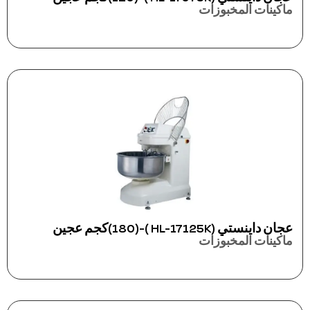
ماكينات المخبوزات
عجان داينستي (HL-17125K )-(180)كجم عجين
ماكينات المخبوزات