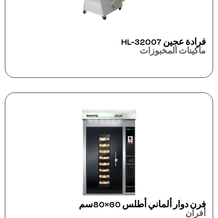
فرادة عجين HL-32007
ماكينات المخبوزات
فرن دوار ألماني أطلس 60×80سم
أفران