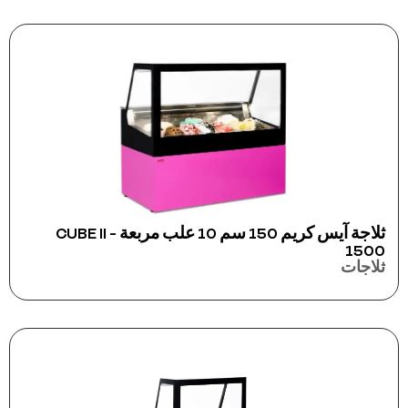
ثلاجة آيس كريم 150 سم 10 علب مربعة - CUBE II
1500
ثلاجات