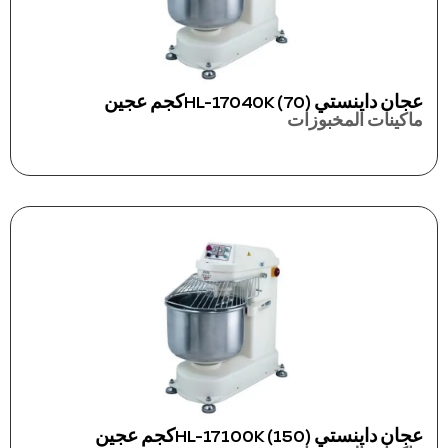
عجان داينستي HL-17040K (70)كجم عجين
ماكينات المخبوزات
عجان داينستي HL-17100K (150)كجم عجين