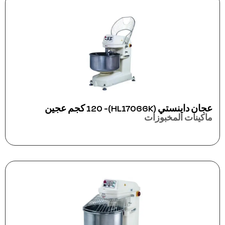
عجان داينستي (HL17066K)- 120 كجم عجين
ماكينات المخبوزات