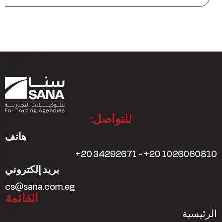
للتواصل:
هاتف
+20 34292671 - +20 1026060810
بريد إلكتروني
cs@sana.com.eg
القائمة
الرئيسية