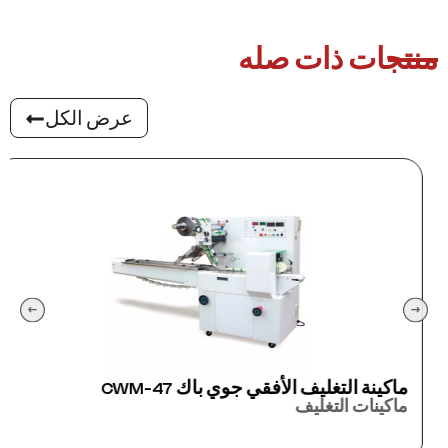
منتجات ذات صله
عرض الكل
ماكينة التغليف الأفقي جوي باك CWM-47
ماكينات التغليف