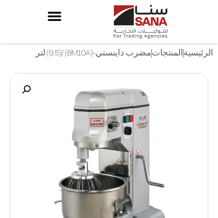
الرئيسية
المنتجات
مضرب داينستي-(BM10A) /(9.5) لتر