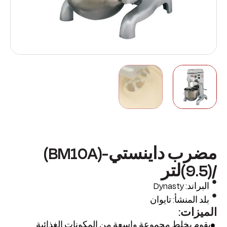
مضرب داينستي-(BM10A)
/(9.5)لتر
البراند: Dynasty
بلد المنشأ: تايوان
الميزات:
يقوم بخلط مجموعة واسعة من المكونات الغذائية