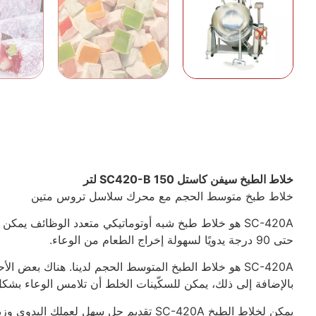
خلاط الطبخ سيفن كاستل SC420-B 150 لتر
خلاط طبخ متوسط الحجم مع محرك سلاسل تروس متين
SC-420A هو خلاط طبخ شبه أوتوماتيكي متعدد الوظائف يم
حتى 90 درجة يدويًا لسهولة إخراج الطعام من الوعاء.
SC-420A هو خلاط الطبخ المتوسط الحجم لدينا. هناك بعض 
بالإضافة إلى ذلك، يمكن للسكّينات الخلط أن تلامس الوعاء بشكل 
يمكن لخلاط الطبخ SC-420A تقديم حل سهل لعملك اليدوي وزيادة الإنتاجية.