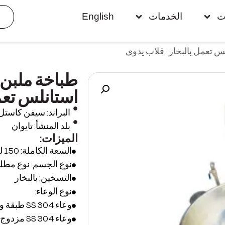
ت
الخدمات
English
استانلس تعم
البراند: سيفن كاستل
بلد المنشأ: تايوان
الميزات:
السعة الكاملة: 150 لتر.
نوع الجسم: نوع مطلي أو 
التسخين: بالبخار
نوع الوعاء:
وعاء SS 304 طبقة واحدة
وعاء SS 304 مزدوج الجدار بالبخار