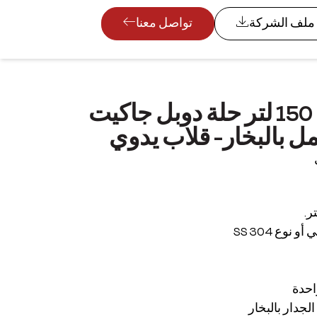
ملف الشركة
تواصل معنا
طباخة ملبن 150 لتر حلة دوبل جاكيت
ل بالبخار- قلاب يدوي
نوع SS 304