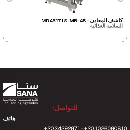
ماكينة التغليف الأفقي 
ماكينات التغليف
للتواصل:
هاتف
+20 34292671 - +20 1026060810