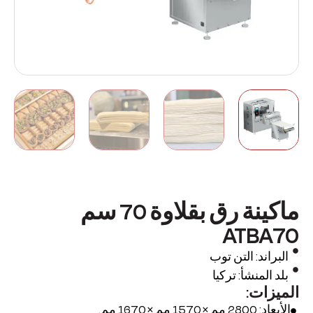
ماكينة رق بقلاوة 70 سم
ATBA70
البراند: التن توب
بلد المنشأ: تركيا
الميزات:
الأبعاد: 2800 مم × 1570 مم × 1670 مم.