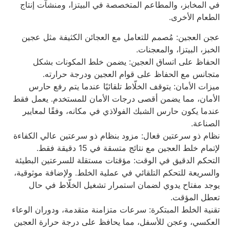
في المخابز، والمطاعم المتخصصة في البيتزا، ومنشآت إنتاج
الطعام الأخرى.
عجن العجين: مُصمم للتعامل مع العجائن الكثيفة مثل عجين
الخبز، البيتزا، والمعجنات.
الحفاظ على اتساق العجين: يضمن خلط المكونات بشكل
متجانس مع الحفاظ على قوام العجين ودرجة حرارته.
ميزات الأمان: يتوقف الخلّاط تلقائيًا عندما يتم رفع حارس
الأمان، مما يضمن أقصى درجات الأمان للمستخدم. يعمل فقط
عندما يكون حارس الشبك الفولاذي في مكانه، وفقًا لمعايير
الصناعة.
نظام ذو سرعتين فعال: مزود بنظام ذو سرعتين عالي الكفاءة
لإتمام خلط العجين مع نتائج متسقة في 15 دقيقة فقط.
التحكم الدقيق في الوقت: مؤقتات مستقلة للسرعتين البطيئة
والسريعة للتحكم التلقائي في عملية الخلط. ولإضافة موثوقية،
يوجد مفتاح يدوي لضمان استمرار تشغيل الخلّاط في حال
تعطل المؤقت.
تقنية الخلط المبتكرة: سرعات متزامنة متقدمة، ودوران الوعاء
العكسي، وعجن للأسفل، مما يحافظ على درجة حرارة العجين