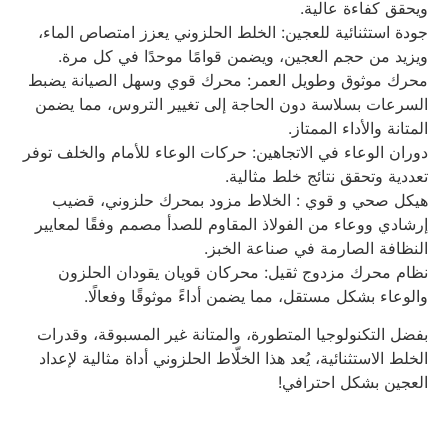
ويحقق كفاءة عالية.
جودة استثنائية للعجين: الخلط الحلزوني يعزز امتصاص الماء،
ويزيد من حجم العجين، ويضمن قوامًا موحدًا في كل مرة.
محرك موثوق وطويل العمر: محرك قوي وسهل الصيانة يضبط
السرعات بسلاسة دون الحاجة إلى تغيير التروس، مما يضمن
المتانة والأداء الممتاز.
دوران الوعاء في الاتجاهين: حركات الوعاء للأمام والخلف توفر
تعددية وتحقق نتائج خلط مثالية.
هيكل صحي و قوي : الخلاط مزود بمحرك حلزوني، قضيب
إرشادي ووعاء من الفولاذ المقاوم للصدأ مصمم وفقًا لمعايير
النظافة الصارمة في صناعة الخبز.
نظام محرك مزدوج ثقيل: محركان قويان يقودان الحلزون
والوعاء بشكل مستقل، مما يضمن أداءً موثوقًا وفعالًا.
بفضل التكنولوجيا المتطورة، والمتانة غير المسبوقة، وقدرات
الخلط الاستثنائية، يُعد هذا الخلّاط الحلزوني أداة مثالية لإعداد
العجين بشكل احترافي!