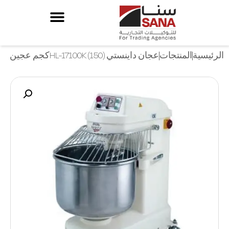
الرئيسية
المنتجات
عجان داينستي HL-17100K (150)كجم عجين