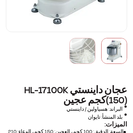
عجان داينستي HL-17100K
(150)كجم عجين
البراند: هسياولين / داينستي
بلد المنشأ: تايوان
الميزات:
السعة: الدقيق: 100 كجم، العجين: 150 كجم، الوعاء: 210