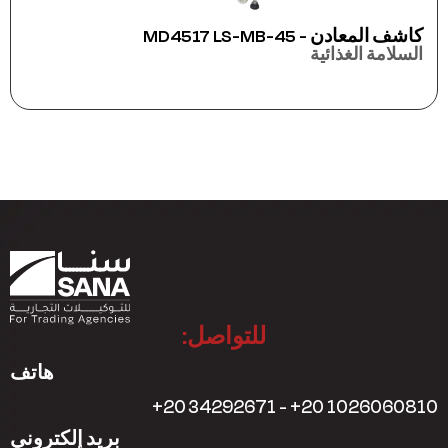
ماكينة التغليف الأفقي جوي باك CWM-47
ماكينات التغليف
للتواصل:
هاتف
+20 34292671 - +20 1026060810
بريد إلكتروني