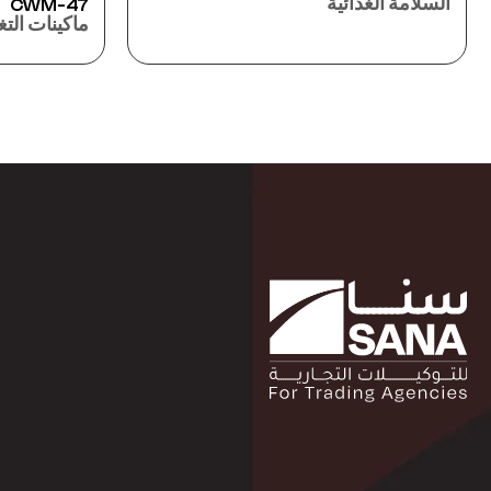
E535
CWM-47
ماكينات التغليف
ماكين