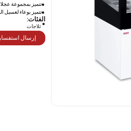
تتميز بمجموعة عجلات (Castors) لسهولة ا
تتميز بوعاء لغسيل الملاعق (r container
الفئات:
ثلاجات
إرسال استفسار