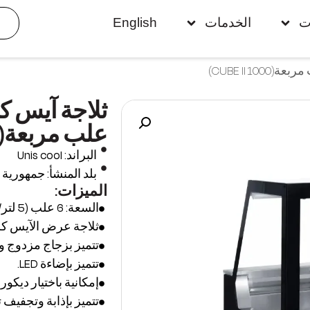
ت
الخدمات
English
علب مربعة(CUBE II 1000)
البراند: Unis cool
بلد المنشأ: جمهورية 
الميزات:
السعة: 6 علب (5 لتر/العلبة).
ثلاجة عرض الآيس كري
تتميز بزجاج مزدوج و
تتميز بإضاءة LED.
إمكانية باختيار ديكور 
تتميز بإذابة وتجفيف تلقائي للثلج (evaporation