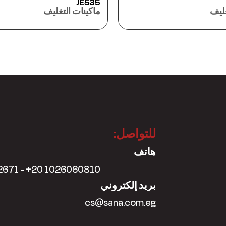
TSS145 Skin
J
ات التغليف
ماكينات التغليف
للتواصل:
هاتف
2671 - +20 1026060810
بريد إلكتروني
cs@sana.com.eg